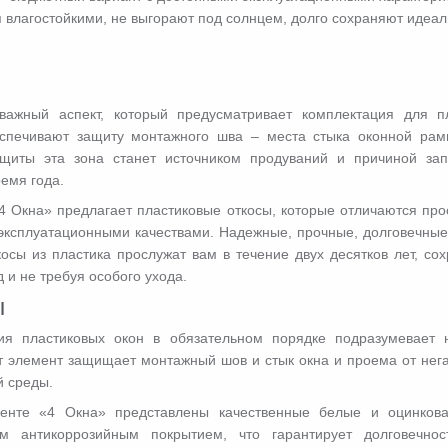
 влагостойкими, не выгорают под солнцем, долго сохраняют идеа
ажный аспект, который предусматривает комплектация для пл
спечивают защиту монтажного шва – места стыка оконной рам
щиты эта зона станет источником продуваний и причиной зап
емя года.
4 Окна» предлагает пластиковые откосы, которые отличаются про
эксплуатационными качествами. Надежные, прочные, долговечные
косы из пластика прослужат вам в течение двух десятков лет, с
 и не требуя особого ухода.
ы
ия пластиковых окон в обязательном порядке подразумевает н
т элемент защищает монтажный шов и стык окна и проема от нег
 среды.
енте «4 Окна» представлены качественные белые и оцинков
м антикоррозийным покрытием, что гарантирует долговечно