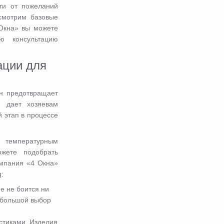
ти от пожеланий
ссмотрим базовые
 Окна» вы можете
ю консультацию
ации для
Он предотвращает
 дает хозяевам
 этап в процессе
 температурным
ожете подобрать
омпания «4 Окна»
g
:
е не боится ни
т большой выбор
стиками. Изделия