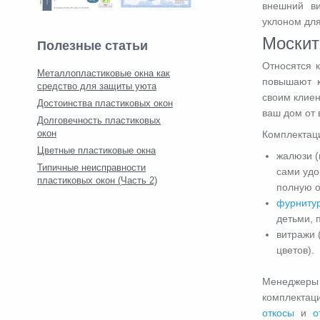
внешний в
уклоном для
Москит
Полезные статьи
Относятся 
Металлопластиковые окна как
повышают к
средство для защиты уюта
своим клиен
Достоинства пластиковых окон
ваш дом от 
Долговечность пластиковых
окон
Комплектаци
Цветные пластиковые окна
жалюзи (
Типичные неисправности
сами удо
пластиковых окон (Часть 2)
полную о
фурниту
детьми, 
витражи 
цветов).
Менеджер
комплектаци
откосы
и
о