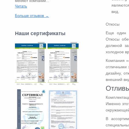
меняют компании...
являются
Читать
вид.
Больше отзывов →
Откосы
Наши сертификаты
Еще один в
Откосы обе
должной за
холодное вр
Компания «
отличными 
дизайну, от
внешний вид
Отлив
Комплектац
Именно это
окружающей
В ассортим
специальны