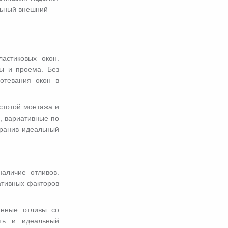
льный внешний
астиковых окон.
ы и проема. Без
отевания окон в
стотой монтажа и
, вариативные по
охранив идеальный
аличие отливов.
ативных факторов
анные отливы со
сть и идеальный