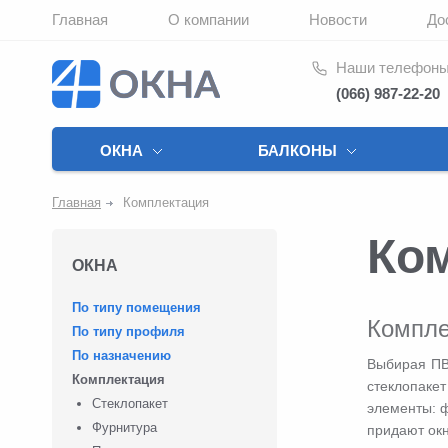
Главная
О компании
Новости
До
Наши телефон
(066) 987-22-20
ОКНА
БАЛКОНЫ
Главная
Комплектация
Ко
ОКНА
По типу помещения
Компле
По типу профиля
По назначению
Выбирая ПВХ
Комплектация
стеклопаке
Стеклопакет
элементы: ф
Фурнитура
придают ок