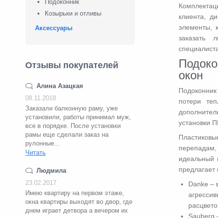
Подоконник
Комплектац
Козырьки и отливы
клиента, д
элементы, 
Аксессуары
заказать 
специалиста
Подоко
Отзывы покупателей
окон
Алина Азацкая
Подоконник
08.11.2018
потери те
Заказали балконную раму, уже
дополнитель
установили, работы принимал муж,
установки П
все в порядке. После установки
рамы еще сделали заказ на
Пластиков
рулонные...
перепадам
Читать
идеальный 
предлагает
Людмила
23.02.2017
Danke – 
Имею квартиру на первом этаже,
агрессив
окна квартиры выходят во двор, где
расцвето
днем играет детвора а вечером их
Sauberg