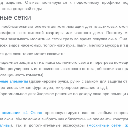
ид изделия. Отливы монтируются к подоконному профилю п
 стока дождевой воды.
ные сетки
к необязательным элементам комплектации для пластиковых окон
омфорт всех жителей квартиры или частного дома. Поэтому м
там заказывать москитные сетки сразу во время покупки окна. Он
всех видов насекомых, тополиного пуха, пыли, мелкого мусора и т.д
я для окон также может включать:
надежная защита от излишка солнечного света и перегрева помещ
бно регулировать интенсивность светового потока, обеспечивая пр
свещенность комнаты);
рные элементы
(дизайнерские ручки, ручки с замком для защиты от
противовзломная фурнитура, микропроветривание и т.д.);
(оригинальное дизайнерское решение по декору окна при помощи 
ы
компании «4 Окна»
проконсультируют вас по любым вопрос
и окон. Мы поможем выбрать как обязательные элементы конструк
тливы
), так и дополнительные аксессуары (
москитные сетки
,
ж