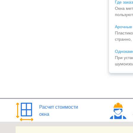
Где зака
Окна мет
пользуют
Арочные 
Пластико
странно, 
Однокаме
При уста
шумоизол
Расчет стоимости
окна