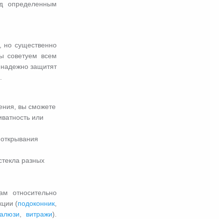
од определенным
, но существенно
ы советуем всем
и надежно защитят
.
ения, вы сможете
иватность или
 открывания
стекла разных
ам относительно
ции (
подоконник
,
алюзи
,
витражи
).