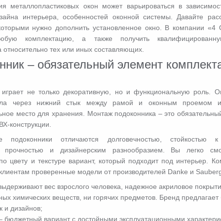
ия металлопластиковых окон может варьироваться в зависимос
изайна интерьера, особенностей оконной системы. Давайте ра
которыми нужно дополнить установленное окно. В компании «4
любую комплектацию, а также получить квалифицированну
 относительно тех или иных составляющих.
нник – обязательный элемент комплект
 играет не только декоративную, но и функциональную роль. 
пла через нижний стык между рамой и оконным проемом и
ное место для хранения. Монтаж подоконника – это обязательный
ВХ-конструкции.
ые подоконники отличаются долговечностью, стойкостью к
, прочностью и дизайнерским разнообразием. Вы легко см
по цвету и текстуре вариант, который подходит под интерьер. К
 клиентам проверенные модели от производителей Danke и
Sauber
выдерживают вес взрослого человека, надежное акриловое покрыти
ных химических веществ, ни горячих предметов. Бренд предлагае
к и дизайнов;
– бюджетный вариант с достойными эксплуатационными характери