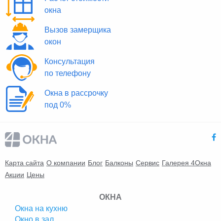
окна
Вызов замерщика
окон
Консультация
по телефону
Окна в рассрочку
под 0%
Карта сайта
О компании
Блог
Балконы
Сервис
Галерея 4Окна
Акции
Цены
ОКНА
Окна на кухню
Окно в зал