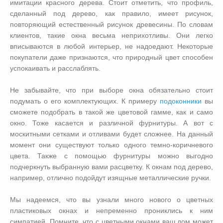
имитации красного дерева. Стоит отметить, что профиль,
сделанный под дерево, как правило, имеет рисунок,
повторяющий естественный рисунок древесины. По словам
клиентов, такие окна весьма неприхотливы. Они легко
вписываются в любой интерьер, не надоедают. Некоторые
покупатели даже признаются, что природный цвет способен
успокаивать и расслаблять.
Не забывайте, что при выборе окна обязательно стоит
подумать о его комплектующих. К примеру
подоконники
вы
сможете подобрать в такой же цветовой гамме, как и само
окно. Тоже касается и различной фурнитуры. А вот с
москитными сетками и отливами будет сложнее. На данный
момент они существуют только одного темно-коричневого
цвета. Также с помощью фурнитуры можно выгодно
подчеркнуть выбранную вами расцветку. К окнам под дерево,
например, отлично подойдут изящные металлические ручки.
Мы надеемся, что вы узнали много нового о цветных
пластиковых окнах и непременно прониклись к ним
симпатией. Помните, что с цветными окнами ваш дом может