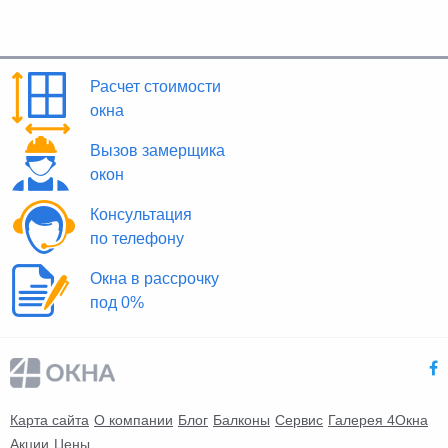
Расчет стоимости
окна
Вызов замерщика
окон
Консультация
по телефону
Окна в рассрочку
под 0%
Карта сайта
О компании
Блог
Балконы
Сервис
Галерея 4Окна
Акции
Цены