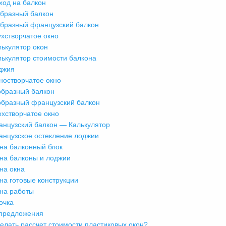
ход на балкон
образный балкон
образный французский балкон
ухстворчатое окно
лькулятор окон
лькулятор стоимости балкона
джия
ностворчатое окно
образный балкон
образный французский балкон
ехстворчатое окно
анцузский балкон — Калькулятор
анцузское остекление лоджии
на балконный блок
на балконы и лоджии
на окна
на готовые конструкции
на работы
очка
предложения
делать рассчет стоимости пластиковых окон?