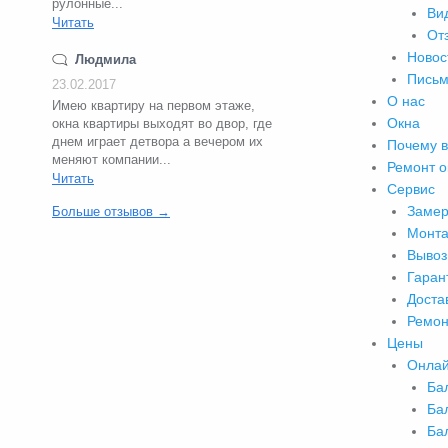
рулонные...
Ви
Читать
От
Новос
Людмила
Письм
23.02.2017
О нас
Имею квартиру на первом этаже,
Окна
окна квартиры выходят во двор, где
днем играет детвора а вечером их
Почему 
меняют компании...
Ремонт о
Читать
Сервис
Замер
Больше отзывов →
Монта
Вывоз
Гаран
Доста
Ремон
Цены
Онлай
Ба
Ба
Ба