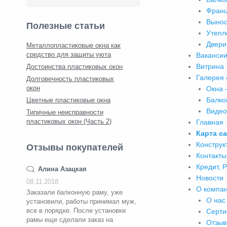
Франц
Вынос
Полезные статьи
Утепл
Двери
Металлопластиковые окна как
средство для защиты уюта
Ваканси
Витрина
Достоинства пластиковых окон
Галерея
Долговечность пластиковых
окон
Окна 
Балко
Цветные пластиковые окна
Видео
Типичные неисправности
пластиковых окон (Часть 2)
Главная
Карта с
Конструк
Отзывы покупателей
Контакты
Кредит, 
Алина Азацкая
Новости
08.11.2018
О компа
Заказали балконную раму, уже
О нас
установили, работы принимал муж,
все в порядке. После установки
Серти
рамы еще сделали заказ на
Отзыв