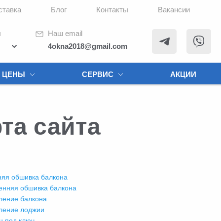
ставка
Блог
Контакты
Вакансии
ы
Наш email
4okna2018@gmail.com
ЦЕНЫ
СЕРВИС
АКЦИИ
та сайта
яя обшивка балкона
енняя обшивка балкона
ление балкона
ление лоджии
н под ключ