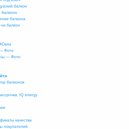
узский балкон
 балкона
ение балкона
 на балкон
и
 4Окна
— Фото
ны — Фото
айта
тор балконов
Рассрочка, IQ energy
нии
фикаты качества
ы покупателей