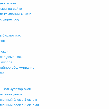
део отзывы
зывы на сайте
ти компании 4 Окна
о директору
выбирают нас
кон
 окон
ж и демонтаж
 мусора
тийное обслуживание
вка
т
н калькулятор окон
лконная дверь
лконный блок с 1 окном
лконный блок с 2 окнами