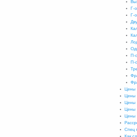
Вы
Г-
Г-
Дв
Ка
Ка
Ло
Од
П-
П-
Тр
Фр
Фр
Цены 
Цены 
Цены 
Цены 
Цены 
Расср
Спец 
Как с