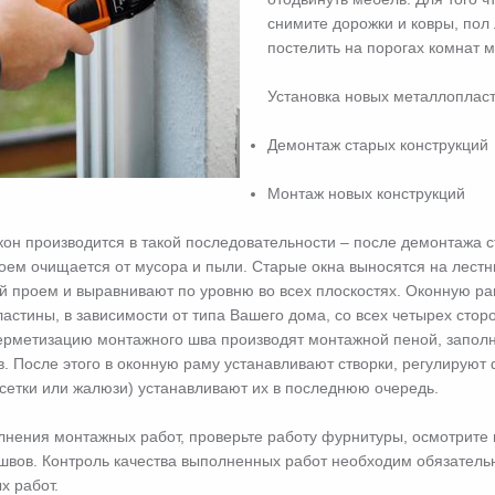
снимите дорожки и ковры, пол
постелить на порогах комнат 
Установка новых металлопласт
Демонтаж старых конструкций
Монтаж новых конструкций
кон производится в такой последовательности – после демонтажа с
ем очищается от мусора и пыли. Старые окна выносятся на лестн
 проем и выравнивают по уровню во всех плоскостях. Оконную р
астины, в зависимости от типа Вашего дома, со всех четырех стор
рметизацию монтажного шва производят монтажной пеной, заполн
. После этого в оконную раму устанавливают створки, регулируют 
сетки или жалюзи) устанавливают их в последнюю очередь.
нения монтажных работ, проверьте работу фурнитуры, осмотрите 
вов. Контроль качества выполненных работ необходим обязательно
х работ.