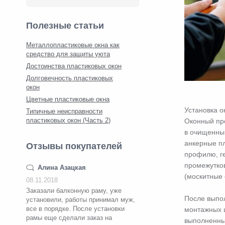
Полезные статьи
Металлопластиковые окна как
средство для защиты уюта
Достоинства пластиковых окон
Долговечность пластиковых
окон
Цветные пластиковые окна
Установка о
Типичные неисправности
пластиковых окон (Часть 2)
Оконный про
в очищенный
анкерные пл
Отзывы покупателей
профилю, ге
промежутков
Алина Азацкая
(москитные 
08.11.2018
Заказали балконную раму, уже
После выпол
установили, работы принимал муж,
все в порядке. После установки
монтажных ш
рамы еще сделали заказ на
выполненны