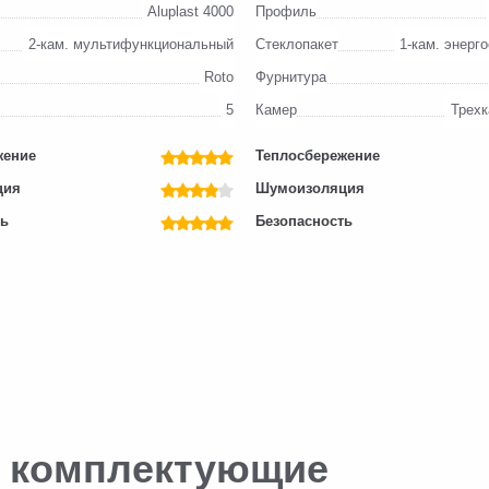
Aluplast 4000
Профиль
2-кам. мультифункциональный
Стеклопакет
1-кам. энерг
Roto
Фурнитура
5
Камер
Трехк
жение
Теплосбережение
ция
Шумоизоляция
ть
Безопасность
. комплектующие