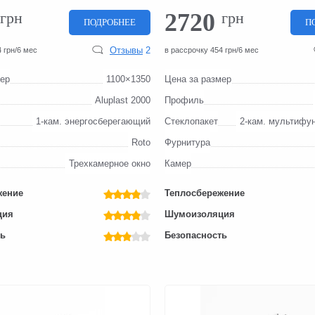
2720
грн
грн
ПОДРОБНЕЕ
П
Отзывы
2
 грн/6 мес
в рассрочку 454 грн/6 мес
мер
1100×1350
Цена за размер
Aluplast 2000
Профиль
1-кам. энергосберегающий
Стеклопакет
2-кам. мультифу
Roto
Фурнитура
Трехкамерное окно
Камер
жение
Теплосбережение
ция
Шумоизоляция
ть
Безопасность