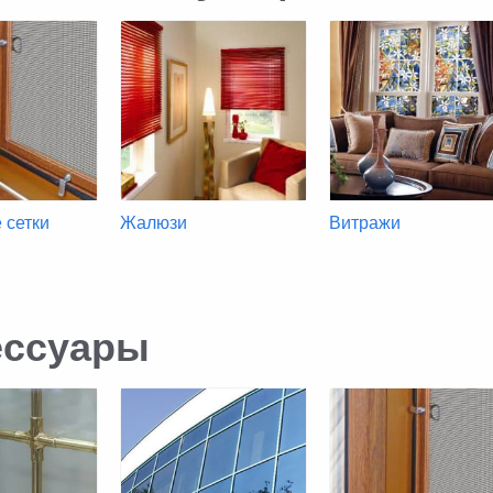
 сетки
Жалюзи
Витражи
ессуары