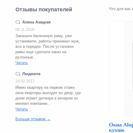
Отзывы покупателей
Что для вас 
Алина Азацкая
08.11.2018
Заказали балконную раму, уже
установили, работы принимал муж,
все в порядке. После установки
рамы еще сделали заказ на
рулонные...
Читать
Людмила
23.02.2017
Имею квартиру на первом этаже,
окна квартиры выходят во двор, где
днем играет детвора а вечером их
меняют компании...
Читать
Больше отзывов →
Окна Alup
кухню