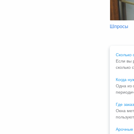
итражи
Ламинация окон
Шпросы
Сколько 
Если вы 
сколько с
Когда ну
Одна из 
периодич
Где зака
Окна мет
пользуют
Арочные 