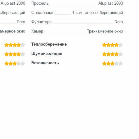
Aluplast 2000
Профиль
Aluplast 2000
осберегающий
Стеклопакет
1-кам. энергосберегающий
Roto
Фурнитура
Roto
амерное окно
Камер
Трехкамерное окно
Теплосбережение
Шумоизоляция
Безопасность