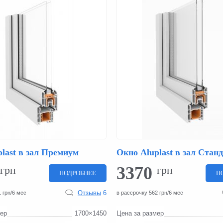
last в зал Премиум
Окно Aluplast в зал Стан
3370
грн
грн
ПОДРОБНЕЕ
П
Отзывы
6
 грн/6 мес
в рассрочку 562 грн/6 мес
мер
1700×1450
Цена за размер