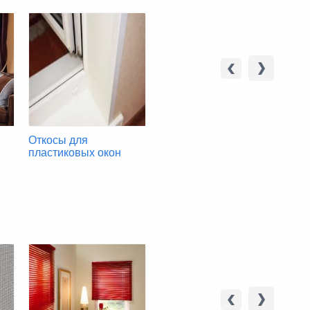
Откосы для
Подоконники Openteck
Под
пластиковых окон