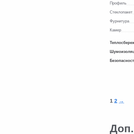
Профиль
Стеклопакет
Фурнитура
Камер
Теплосбере
Шумоизоля
Безопаснос
1
2
→
Доп