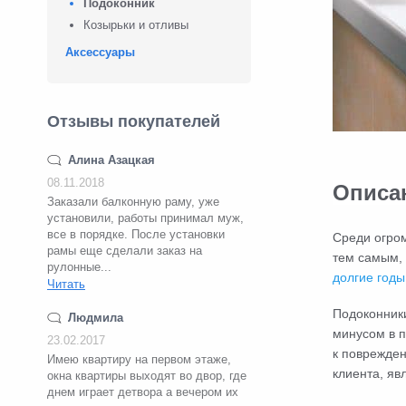
Подоконник
Козырьки и отливы
Аксессуары
Отзывы покупателей
Алина Азацкая
08.11.2018
Описа
Заказали балконную раму, уже
установили, работы принимал муж,
все в порядке. После установки
Среди огром
рамы еще сделали заказ на
тем самым, 
рулонные...
долгие годы
Читать
Подоконник
Людмила
минусом в п
23.02.2017
к поврежден
Имею квартиру на первом этаже,
клиента, яв
окна квартиры выходят во двор, где
днем играет детвора а вечером их