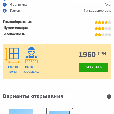
Фурнитура
Axor
4
Камер
4-х камерное окно
5
Теплосбережение
Шумоизоляция
Безопасность
1960
ГРН
Расчет
Вызвать
ЗАКАЗАТЬ
цены
замерщика
Варианты открывания