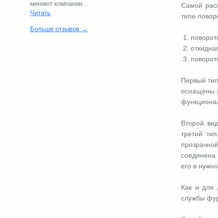
меняют компании...
Самой расп
Читать
типе повор
Больше отзывов →
поворот
откидна
поворот
Первый тип
оснащены в
функционал
Второй ви
третий тип
прозрачно
соединена 
его в нужн
Как и для 
службы фур