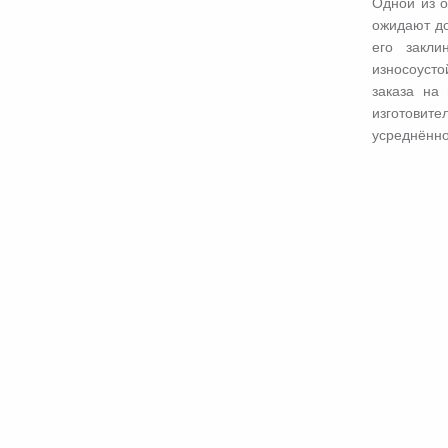
Одной из о
ожидают до
его закли
износоусто
заказа на
изготовите
усреднённо