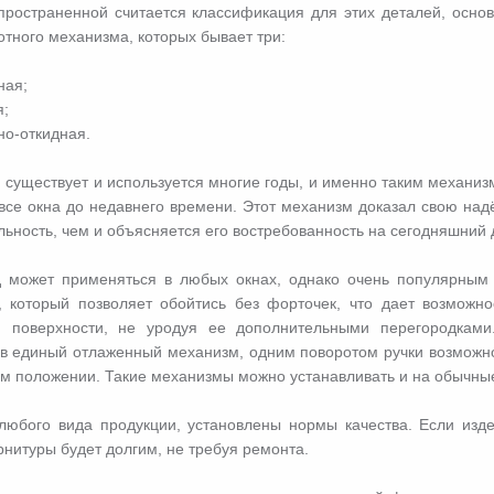
ространенной считается классификация для этих деталей, осно
отного механизма, которых бывает три:
ная;
я;
но-откидная.
 существует и используется многие годы, и именно таким механи
се окна до недавнего времени. Этот механизм доказал свою над
ьность, чем и объясняется его востребованность на сегодняшний 
д может применяться в любых окнах, однако очень популярным 
, который позволяет обойтись без форточек, что дает возможн
й поверхности, не уродуя ее дополнительными перегородками
в единый отлаженный механизм, одним поворотом ручки возможно
ом положении. Такие механизмы можно устанавливать и на обычные
любого вида продукции, установлены нормы качества. Если изд
нитуры будет долгим, не требуя ремонта.