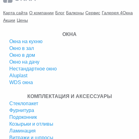
Карта сайта
О компании
Блог
Балконы
Сервис
Галерея 4Окна
Акции
Цены
ОКНА
Окна на кухню
Окно в зал
Окно в дом
Окно на дачу
Нестандартное окно
Аluplast
WDS окна
КОМПЛЕКТАЦИЯ И АКСЕССУАРЫ
Стеклопакет
Фурнитура
Подоконник
Козырьки и отливы
Ламинация
Витражи и шпросы