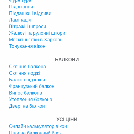
Фурнітура
Підвіконня
Піддашки і відливи
Ламінація
Вітражі і шпроси
Жалюзі та рулонні штори
Москітні сітки в Харкові
Тонування вікон
БАЛКОНИ
Скління балкона
Скління лоджіі
Балкон під ключ
Французький балкон
Винос балкона
Утеплення балкона
Двері на балкон
УСІ ЦІНИ
Онлайн калькулятор вікон
Ціни на балконний блок