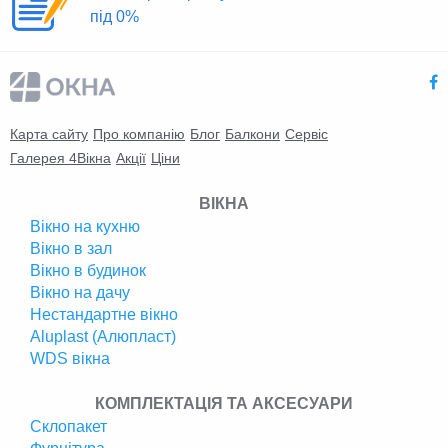
під 0%
Карта сайту
Про компанію
Блог
Балкони
Сервіс
Галерея 4Вікна
Акції
Ціни
ВІКНА
Вікно на кухню
Вікно в зал
Вікно в будинок
Вікно на дачу
Нестандартне вікно
Аluplast (Алюпласт)
WDS вікна
КОМПЛЕКТАЦІЯ ТА АКСЕСУАРИ
Склопакет