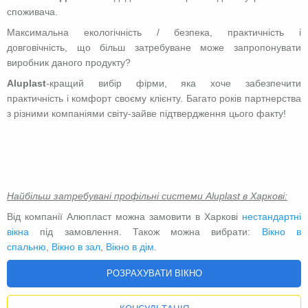
споживача.
Максимальна екологічність / безпека, практичність і
довговічність, що більш затребуване може запропонувати
виробник даного продукту?
Аluplast
-кращий вибір фірми, яка хоче забезпечити
практичність і комфорт своєму клієнту. Багато років партнерства
з різними компаніями світу-зайве підтвердження цього факту!
Найбільш затребувані профільні системи Aluplast в Харкові:
Від компанії Алюпласт можна замовити в Харкові
нестандартні
вікна
під замовлення. Також можна вибрати:
Вікно в
спальню
,
Вікно в зал
,
Вікно в дім
.
РОЗРАХУВАТИ ВІКНО