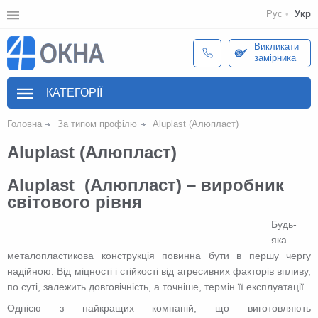
Рус
Укр
Викликати
замірника
КАТЕГОРІЇ
Головна
За типом профілю
Аluplast (Алюпласт)
Аluplast (Алюпласт)
Аluplast (Алюпласт) – виробник
світового рівня
Будь-
яка
металопластикова конструкція повинна бути в першу чергу
надійною. Від міцності і стійкості від агресивних факторів впливу,
по суті, залежить довговічність, а точніше, термін її експлуатації.
Однією з найкращих компаній, що виготовляють