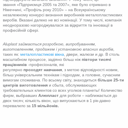
звання «Підприємця 2005 та 2007», яке було отримано в
Німеччині, «Профіль року 2010» – на Всеукраїнському
незалежному конкурсі визнання виробників металопластикових
виробів. Вказані далеко не всі номінації. У тому числі, компанія
неодноразово нагороджувалася за відкриття та інновації в
професійній сфері.
Aluplast займається розробкою, випробуванням,
виготовленням, продажем і установкою власних виробів
,
таких як:
металопластикові вікна
, двери, жалюзи и др. В столь
масштабном процессе, задіяно більш ніж
півтори тисячі
працівників
-професіоналів, які
регулярно
проходят навчання
, з метою відповідності новим,
більш універсальним технікам і підходам, а головне, сучасним
вимогам споживача. По всьому світу, знаходиться
більше 25-ти
центрів виготовлення
и сбыта, обслуживающих
требовательных клиентов со всех уголков планеты! Количество
фирм, выбравших
Алюпласт
для роботи – наближається до
двох тисяч; кількість вікон, що випускаються в 1 рік-давно
перевалило за
15 мільйонів.