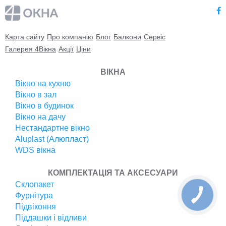
Карта сайту
Про компанію
Блог
Балкони
Сервіс
Галерея 4Вікна
Акції
Ціни
ВІКНА
Вікно на кухню
Вікно в зал
Вікно в будинок
Вікно на дачу
Нестандартне вікно
Аluplast (Алюпласт)
WDS вікна
КОМПЛЕКТАЦІЯ ТА АКСЕСУАРИ
Склопакет
Фурнітура
Підвіконня
Піддашки і відливи