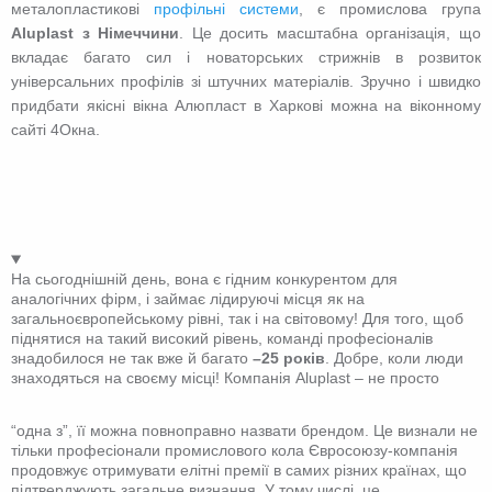
металопластикові
профільні системи
, є промислова група
Аluplast з Німеччини
. Це досить масштабна організація, що
вкладає багато сил і новаторських стрижнів в розвиток
універсальних профілів зі штучних матеріалів. Зручно і швидко
придбати якісні вікна Алюпласт в Харкові можна на віконному
сайті 4Окна.
На сьогоднішній день, вона є гідним конкурентом для
аналогічних фірм, і займає лідируючі місця як на
загальноєвропейському рівні, так і на світовому! Для того, щоб
піднятися на такий високий рівень, команді професіоналів
знадобилося не так вже й багато
–25 років
. Добре, коли люди
знаходяться на своєму місці!
Компанія Аluplast – не просто
“одна з”, її можна повноправно назвати брендом. Це визнали не
тільки професіонали промислового кола Євросоюзу-компанія
продовжує отримувати елітні премії в самих різних країнах, що
підтверджують загальне визнання. У тому числі, це