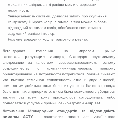
механічних шкідників, які раніше могли створювати
незручності.
Універсальність системи, дозволяє забути про скупчення
конденсату. Широка колірна гамма, з якої можна вибрати
відповідний за стилем колір, обов’язково впишеться в
задуманий раніше інтер’єр.
Розумне вкладення коштів грамотного клієнта.
Легендарная компания на мировом рынке
завоевала
репутацию лидера
, благодаря неутомимому
следованию за качеством, совершенствованием, тесному
сотрудничеству с компаниями-партнерами, прямому
ориентированию на потребности потребителя. Многие считают,
что именно семейная сплоченность отца и двух сыновей,
помогла им добиться таких больших успехов. Качество, всегда
было для них в приоритете, в чем была возможность убедиться
тысячи раз всем, кому приходилось сотрудничать, либо
пользоваться услугами промышленной группы
Аluplast
.
Дотримання М
іжнародних стандартів та відповідність
вимогам ДСТУ
– додатковий гарант для українського