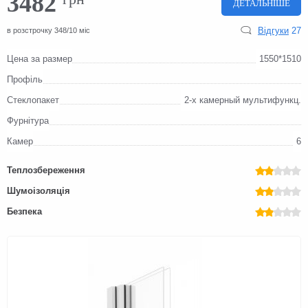
3482
ДЕТАЛЬНІШЕ
Відгуки
27
в розстрочку 348/10 міс
Цена за размер
1550*1510
Профіль
Стеклопакет
2-x камерный мультифункц.
Фурнітура
Камер
6
Теплозбереження
Шумоізоляція
Безпека