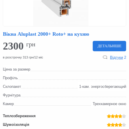
Вікна Aluplast 2000+ Roto+ на кухню
2300
грн
ДЕТАЛЬНІШЕ
Відгуки
2
в розстрочку 313 грн/12 міс
Цена за размер
Профіль
Склопакет
1-кам. энергосберегающий
Фурнітура
Камер
Трехкамерное окно
Теплозбереження
Шумоізоляція