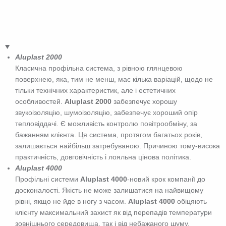
Аluplast 2000
Класична профільна система, з рівною глянцевою
поверхнею, яка, тим не менш, має кілька варіацій, щодо не
тільки технічних характеристик, але і естетичних
особливостей.
Aluplast 2000
забезпечує хорошу
звукоізоляцію, шумоізоляцію, забезпечує хороший опір
тепловіддачі. Є можливість контролю повітрообміну, за
бажанням клієнта. Ця система, протягом багатьох років,
залишається найбільш затребуваною. Причиною тому-висока
практичність, довговічність і лояльна цінова політика.
Aluplast 4000
Профільні системи
Aluplast 4000
-новий крок компанії до
досконалості. Якість не може залишатися на найвищому
рівні, якщо не йде в ногу з часом.
Aluplast 4000
обіцяють
клієнту максимальний захист як від перепадів температури
зовнішнього середовища, так і від небажаного шуму,