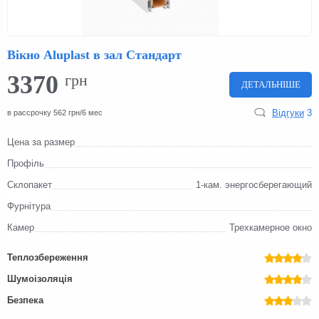
Вікно Aluplast в зал Стандарт
3370
грн
ДЕТАЛЬНІШЕ
Відгуки
3
в рассрочку 562 грн/6 мес
Цена за размер
Профіль
Склопакет
1-кам. энергосберегающий
Фурнітура
Камер
Трехкамерное окно
Теплозбереження
Шумоізоляція
Безпека