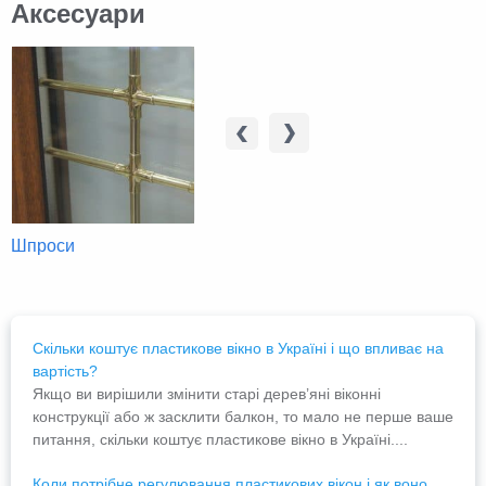
Аксесуари
Шпроси
Тонування
Москітні
Скільки коштує пластикове вікно в Україні і що впливає на
вартість?
Якщо ви вирішили змінити старі дерев’яні віконні
конструкції або ж засклити балкон, то мало не перше ваше
питання, скільки коштує пластикове вікно в Україні....
Коли потрібне регулювання пластикових вікон і як воно