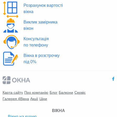
Розрахунок вартості
вікна
Виклик замірника
вікон
Консультація
по телефону
Вікна в розстрочку
під 0%
Карта сайту
Про компанію
Блог
Балкони
Сервіс
Галерея 4Вікна
Акції
Ціни
ВІКНА
Вікно на кухню