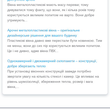
Вікна металопластикові мають масу переваг, тому
дивуватися тому факту, що вони, як і кілька років тому
користуються великим попитом не варто. Вони добре
утримують...
Арочні металопластикові вікна – оригінальне
дизайнерське рішення для вашого будинку
Пластикові вікна давно вже перестали бути новинкою. Тим
не менш, вони до сих пір користуються великим попитом.
Це і не дивно, адже вікна ПВХ...
Однокамерний і двокамерний склопакети – конструкції,
добре зберігають тепло
При установці віконних конструкцій завжди потрібно
звертати увагу на кількість стекол і камер. Це впливає на
рівень шумоізоляції, збереження тепла, розмір і вага
вікна,...