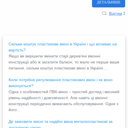
ДЕТАЛЬНІШЕ
Відгуки
2
Скільки коштує пластикове вікно в Україні і що впливає на
вартість?
Якщо ви вирішили змінити старі дерев’яні віконні
конструкції або ж засклити балкон, то мало не перше ваше
питання, скільки коштує пластикове вікно в Україні....
Коли потрібне регулювання пластикових вікон і як воно
виконується?
Одна з особливостей ПВХ-вікон – простий догляд і високий
рівень надійності і довговічності. Але навіть ці віконні
конструкції періодично вимагають обслуговування. Одне з
його...
Де замовити якісні та надійні вікна металопластикові за
доступною ціною