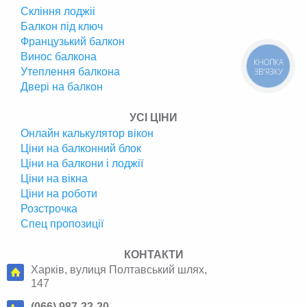
Скління лоджіі
Балкон під ключ
Французький балкон
Винос балкона
КНОПКА
Утеплення балкона
ЗВ'ЯЗКУ
Двері на балкон
УСІ ЦІНИ
Онлайн калькулятор вікон
Ціни на балконний блок
Ціни на балкони і лоджії
Ціни на вікна
Ціни на роботи
Розстрочка
Спец пропозиції
КОНТАКТИ
Харків, вулиця Полтавський шлях,
147
(066) 987-22-20