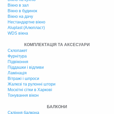
Вікно в зал
Вікно в будинок
Вікно на дачу
Нестандартне вікно
Аluplast (Алюпласт)
WDS вікна
КОМПЛЕКТАЦІЯ ТА АКСЕСУАРИ
Склопакет
Фурнітура
Підвіконня
Піддашки і відливи
Ламінація
Вітражі і шпроси
Жалюзі та рулонні штори
Москітні сітки в Харкові
Тонування вікон
БАЛКОНИ
Скління балкона