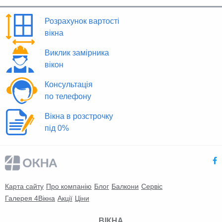
Розрахунок вартості
вікна
Виклик замірника
вікон
Консультація
по телефону
Вікна в розстрочку
під 0%
Карта сайту
Про компанію
Блог
Балкони
Сервіс
Галерея 4Вікна
Акції
Ціни
ВІКНА