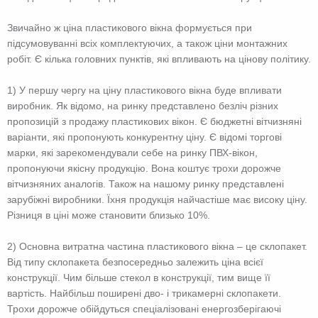
Звичайно ж ціна пластикового вікна формується при
підсумовуванні всіх комплектуючих, а також ціни монтажних
робіт. Є кілька головних пунктів, які впливають на цінову політику.
1) У першу чергу на ціну пластикового вікна буде впливати
виробник. Як відомо, на ринку представлено безліч різних
пропозицій з продажу пластикових вікон. Є бюджетні вітчизняні
варіанти, які пропонують конкурентну ціну. Є відомі торгові
марки, які зарекомендували себе на ринку ПВХ-вікон,
пропонуючи якісну продукцію. Вона коштує трохи дорожче
вітчизняних аналогів. Також на нашому ринку представлені
зарубіжні виробники. Їхня продукція найчастіше має високу ціну.
Різниця в ціні може становити близько 10%.
2) Основна витратна частина пластикового вікна – це склопакет.
Від типу склопакета безпосередньо залежить ціна всієї
конструкції. Чим більше стекол в конструкції, тим вище її
вартість. Найбільш поширені дво- і трикамерні склопакети.
Трохи дорожче обійдуться спеціалізовані енергозберігаючі