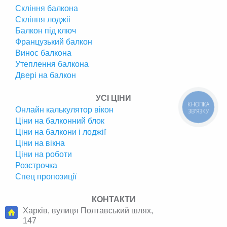
Скління балкона
Скління лоджіі
Балкон під ключ
Французький балкон
Винос балкона
Утеплення балкона
Двері на балкон
УСІ ЦІНИ
КНОПКА
Онлайн калькулятор вікон
ЗВ'ЯЗКУ
Ціни на балконний блок
Ціни на балкони і лоджії
Ціни на вікна
Ціни на роботи
Розстрочка
Спец пропозиції
КОНТАКТИ
Харків, вулиця Полтавський шлях,
147