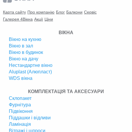
Карта сайту
Про компанію
Блог
Балкони
Сервіс
Галерея 4Вікна
Акції
Ціни
ВІКНА
Вікно на кухню
Вікно в зал
Вікно в будинок
Вікно на дачу
Нестандартне вікно
Аluplast (Алюпласт)
WDS вікна
КОМПЛЕКТАЦІЯ ТА АКСЕСУАРИ
Склопакет
Фурнітура
Підвіконня
Піддашки і відливи
Ламінація
Вітражі і шпроси