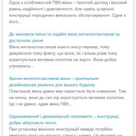
Одна з особливостей ПВХ-вікон – простий догляд і високий
рівень надійності і довговічності. Але навіть ці віконні
конструкції періодично вимагають обслуговування. Одне з
його...
Де замовити якісні та надійні вікна металопластикові за
доступною ціною
Вікна металопластикові мають масу переваг, тому
дивуватися тому факту, що вони, як і кілька років тому
користуються великим попитом не варто. Вони добре
утримують...
Арочні металопластикові вікна – оригінальне
дизайнерське рішення для вашого будинку
Пластикові вікна давно вже перестали бути новинкою. Тим
не менш, вони до сих пір користуються великим попитом.
Це і не дивно, адже вікна ПВХ...
Однокамерний і двокамерний склопакети – конструкції,
добре зберігають тепло
При установці віконних конструкцій завжди потрібно
звертати увагу на кількість стекол і камер. Це впливає на