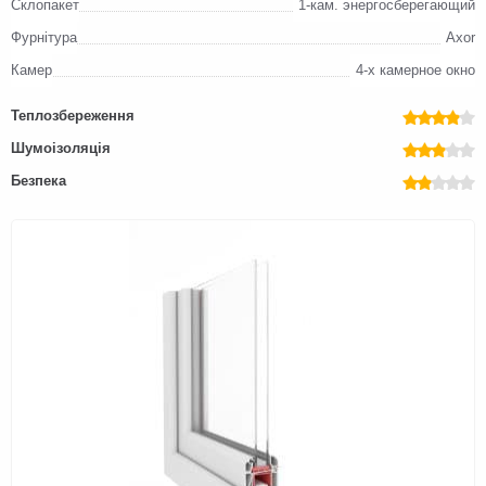
Склопакет
1-кам. энергосберегающий
Фурнітура
Axor
Камер
4-х камерное окно
Теплозбереження
Шумоізоляція
Безпека