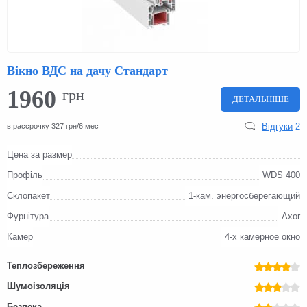
Вікно ВДС на дачу Стандарт
1960
грн
ДЕТАЛЬНІШЕ
Відгуки
2
в рассрочку 327 грн/6 мес
Цена за размер
Профіль
WDS 400
Склопакет
1-кам. энергосберегающий
Фурнітура
Axor
Камер
4-х камерное окно
Теплозбереження
Шумоізоляція
Безпека